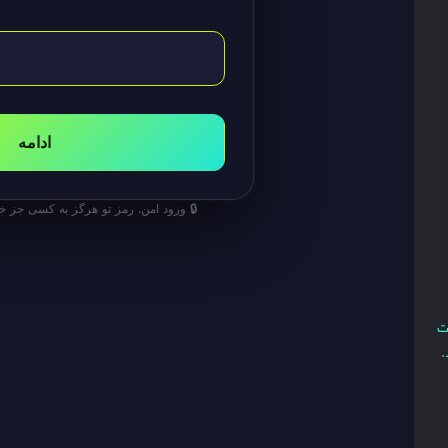
ادامه
🔒 ورود امن. رمز تو هرگز به کسی جز خ
نت
.