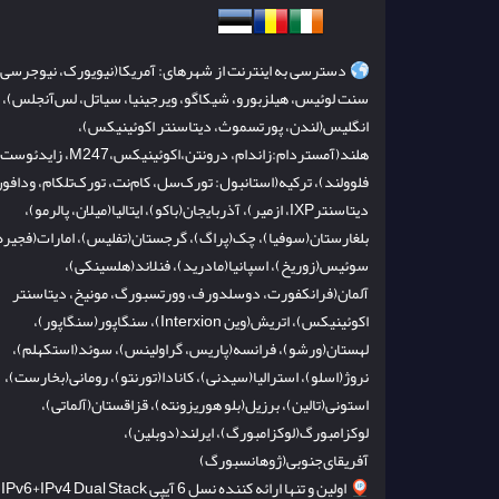
دسترسی به اینترنت از شهرهای: آمریکا(نیویورک، نیوجرسی،
سنت لوئیس، هیلزبورو، شیکاگو، ویرجینیا، سیاتل، لس‌آنجلس)،
انگلیس(لندن، پورتسموث، دیتاسنتر اکوئینیکس)،
هلند(آمستردام:زاندام، درونتن،اکوئینیکس،M247، زایدئو
فلوولند)، ترکیه(استانبول: تورک‌سل، کام‌نت، تورک‌تلکام، ودافون
دیتاسنترIXP، ازمیر)، آذربایجان(باکو)، ایتالیا(میلان، پالرمو)،
بلغارستان(سوفیا)، چک(پراگ)، گرجستان(تفلیس)، امارات(فجیره
سوئیس(زوریخ)، اسپانیا(مادرید)، فنلاند(هلسینکی)،
آلمان(فرانکفورت، دوسلدورف، وورتسبورگ، مونیخ، دیتاسنتر
اکوئینیکس)، اتریش(وین Interxion)، سنگاپور(سنگاپور)،
لهستان(ورشو)، فرانسه(پاریس، گراولینس)، سوئد(استکهلم)،
نروژ(اسلو)، استرالیا(سیدنی)، کانادا(تورنتو)، رومانی(بخارست)،
استونی(تالین)، برزیل(بلو هوریزونته)، قزاقستان(آلماتی)،
لوکزامبورگ(لوکزامبورگ)، ایرلند(دوبلین)،
آفریقای‌جنوبی(ژوهانسبورگ)
اولین و تنها ارائه کننده نسل 6 آیپی IPv6+IPv4 Dual Stack