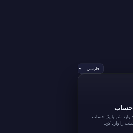
 حساب
یریت حساب‌های VPN خود وارد شو یا یک حساب
یلت را وارد کن.