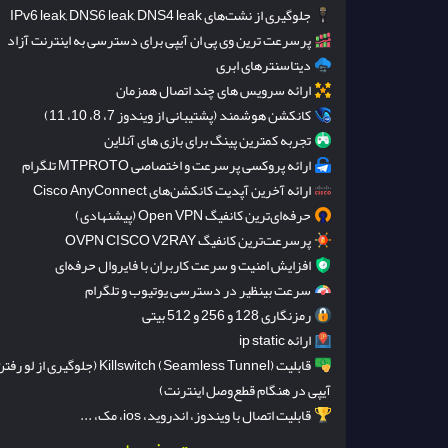
جلوگیری از نشت‌های IPv6 leak, DNS6 leak, DNS4 leak
پرسرعت ترین وی پی ان آیپی برای دسترسی به اینترنت آزاد
دیتاسنترهای ابری
ارائه سرویس های چند اتصال همزمان
کانکشن هوشمند (پشتیبانی از ویندوز 7، 8، 10، 11)
تجربه کمترین پینگ برای بازی های آنلاین
ارائه پروکسی پرسرعت و اختصاصی MTPROTO تلگرام
ارائه آخرین آپدیت کانکشن‌های Cisco AnyConnect
حرفه‌ای‌ترین کانفیگ Open VPN (پیشنهادی)
پرسرعت‌ترین کانفیگ OVPN CISCO V2RAY
افزایش امنیت و سرعت کاربران با فایروال حرفه‌ای
سرعت بینظیر در دسترسی یوتیوب و تلگرام
رمزنگاری 128 و 256 و 512 بیتی
ارائه ip static
قابلیت Killswitch (Seamless Tunnel) (جلوگیری از لو رف
آیپی در هنگام قطع‌وصل اینترنت)
قابلیت اتصال با ویندوز، اندروید، ios، مک، ...