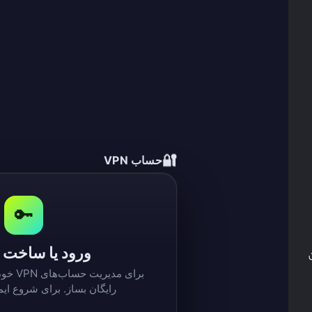
🔐
حساب VPN
🔑
ورود یا ساخت
تن
برای مد
رایگان بساز. برای شروع ایم