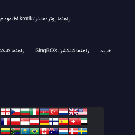
مودم/Mikrotik/راهنما روتر/ماینر
خرید
SingBOX راهنما کانکشن
V2RAY راهنما کان