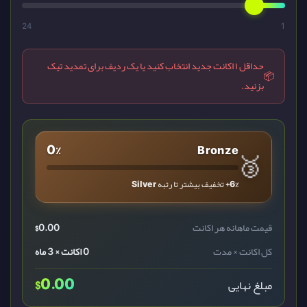
24
1
حداقل ۱ اکانت جدید انتخاب کنید یا یک ردیف برای تمدید تیک
📦
بزنید.
0%
Bronze
🥉
+6%
تخفیف بیشتر تا رتبه
Silver
قیمت ماهانه هر اکانت
0.00
$
کل اکانت × مدت
0 اکانت × 3 ماه
$
0.00
مبلغ نهایی