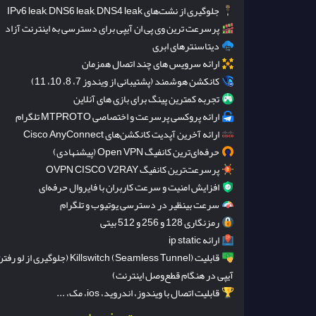
جلوگیری از نشت‌های IPv6 leak, DNS6 leak, DNS4 leak
پرسرعت ترین وی پی ان آیپی برای دسترسی به اینترنت آزاد
دیتاسنترهای ابری
ارائه سرویس های چند اتصال همزمان
کانکشن هوشمند (پشتیبانی از ویندوز 7، 8، 10، 11)
تجربه کمترین پینگ برای بازی های آنلاین
ارائه پروکسی پرسرعت و اختصاصی MTPROTO تلگرام
ارائه آخرین آپدیت کانکشن‌های Cisco AnyConnect
حرفه‌ای‌ترین کانفیگ Open VPN (پیشنهادی)
پرسرعت‌ترین کانفیگ OVPN CISCO V2RAY
افزایش امنیت و سرعت کاربران با فایروال حرفه‌ای
سرعت بینظیر در دسترسی یوتیوب و تلگرام
رمزنگاری 128 و 256 و 512 بیتی
ارائه ip static
قابلیت Killswitch (Seamless Tunnel) (جلوگیری از لو رف
آیپی در هنگام قطع‌وصل اینترنت)
قابلیت اتصال با ویندوز، اندروید، ios، مک، ...