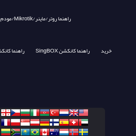
مودم/Mikrotik/راهنما روتر/ماینر
خرید
SingBOX راهنما کانکشن
V2RAY راهنما کان