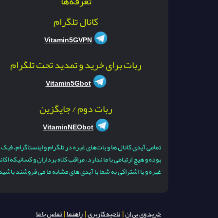
تعرفه‌ها
کانال تلگرام
Vitamin5GVPN
ربات برای خرید و تمدید تحت تلگرام
Vitamin5Gbot
ربات دوم / جایگزین
VitaminNEObot
تمامی آیدی کانال ها و بات‌های غیره در تلگرام و اینستاگرام، فیک
بوده و هیچ ارتباطی با ما ندارد. مراقب کلاه برداران و کسانیکه اکا
غیره و یا اشتراکی به شما با آیدی های مشابه ما می فروشند باشید
خرید وی پی ان
|
ناحیه کاربری
|
راهنما
|
تماس با ما