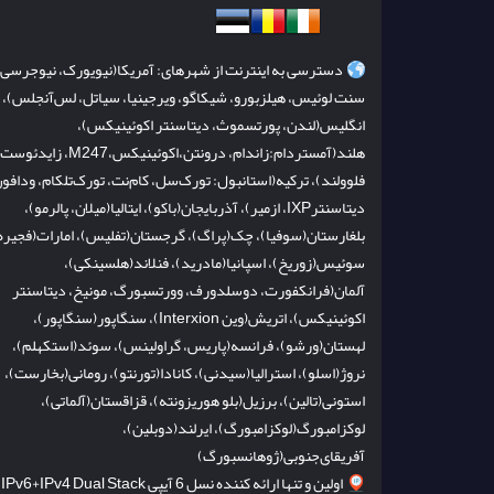
دسترسی به اینترنت از شهرهای: آمریکا(نیویورک، نیوجرسی،
سنت لوئیس، هیلزبورو، شیکاگو، ویرجینیا، سیاتل، لس‌آنجلس)،
انگلیس(لندن، پورتسموث، دیتاسنتر اکوئینیکس)،
هلند(آمستردام:زاندام، درونتن،اکوئینیکس،M247، زایدئو
فلوولند)، ترکیه(استانبول: تورک‌سل، کام‌نت، تورک‌تلکام، ودافون
دیتاسنترIXP، ازمیر)، آذربایجان(باکو)، ایتالیا(میلان، پالرمو)،
بلغارستان(سوفیا)، چک(پراگ)، گرجستان(تفلیس)، امارات(فجیره
سوئیس(زوریخ)، اسپانیا(مادرید)، فنلاند(هلسینکی)،
آلمان(فرانکفورت، دوسلدورف، وورتسبورگ، مونیخ، دیتاسنتر
اکوئینیکس)، اتریش(وین Interxion)، سنگاپور(سنگاپور)،
لهستان(ورشو)، فرانسه(پاریس، گراولینس)، سوئد(استکهلم)،
نروژ(اسلو)، استرالیا(سیدنی)، کانادا(تورنتو)، رومانی(بخارست)،
استونی(تالین)، برزیل(بلو هوریزونته)، قزاقستان(آلماتی)،
لوکزامبورگ(لوکزامبورگ)، ایرلند(دوبلین)،
آفریقای‌جنوبی(ژوهانسبورگ)
اولین و تنها ارائه کننده نسل 6 آیپی IPv6+IPv4 Dual Stack