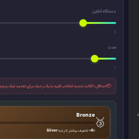
دستگاه آنلاین
3
مدت
1
📦
حداقل ۱ اکانت جدید انتخاب کنید یا یک ردیف برای تمدید تیک بزنید.
تن
Bronze
🥉
+6%
تخفیف بیشتر تا رتبه
Silver