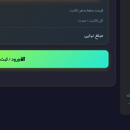
قیمت ماهانه هر اکانت
کل اکانت × مدت
مبلغ نهایی
🔐 ورود / ثبت‌ن
نت
.