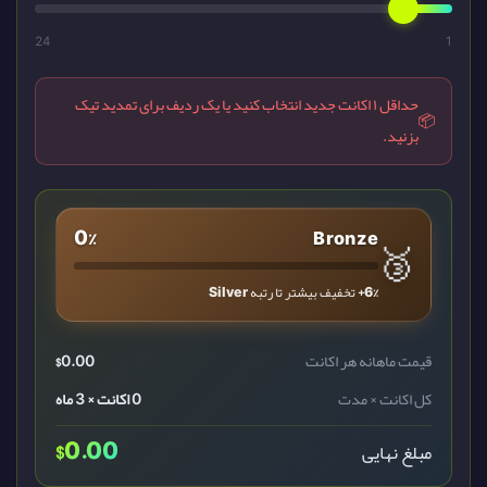
24
1
حداقل ۱ اکانت جدید انتخاب کنید یا یک ردیف برای تمدید تیک
📦
بزنید.
0%
Bronze
🥉
+6%
تخفیف بیشتر تا رتبه
Silver
قیمت ماهانه هر اکانت
0.00
$
کل اکانت × مدت
0 اکانت × 3 ماه
$
0.00
مبلغ نهایی